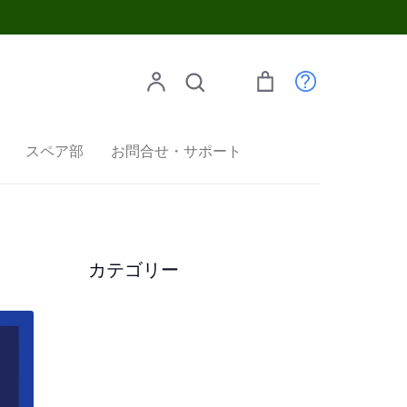
検索
ア
検
カ
カ
索
ー
ウ
ト
スペア部
お問合せ・サポート
ン
ト
カテゴリー