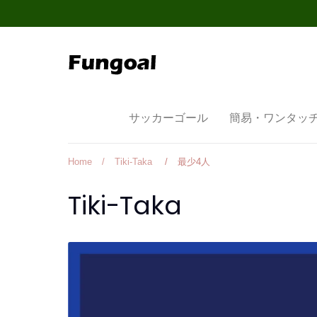
Skip
to
content
サッカーゴール
簡易・ワンタッ
Home
/
Tiki-Taka
/
最少4人
Tiki-Taka