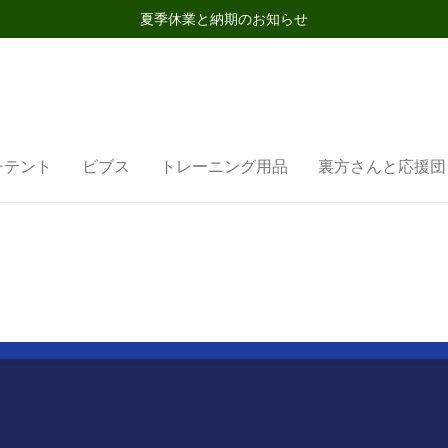
夏季休業と納期のお知らせ
チテント
ビブス
トレーニング用品
裏方さんと応援団