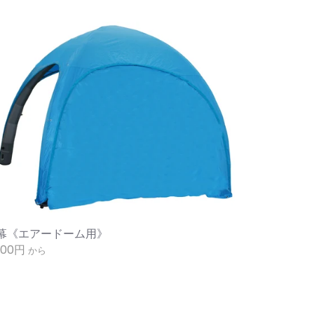
幕《エアードーム用》
800円
から