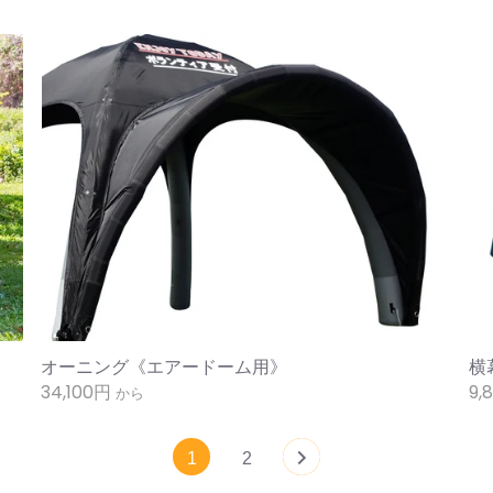
オーニング《エアードーム用》
横
34,100円
9,
から
1
2