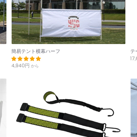
簡易テント横幕ハーフ
テ
17
4,940円
から