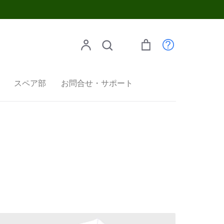
検索
ア
検
カ
カ
索
ー
ウ
ト
スペア部
お問合せ・サポート
ン
ト