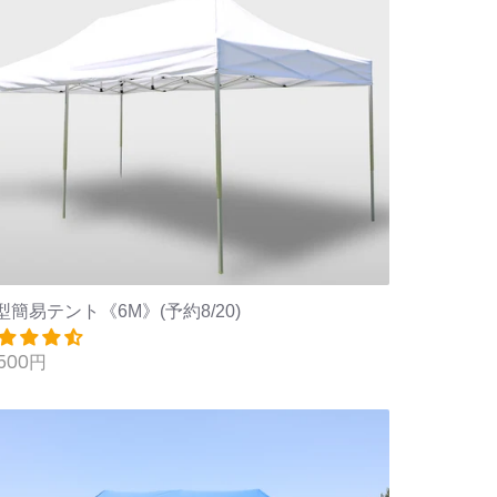
型簡易テント《6M》(予約8/20)
,500円