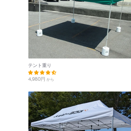
テント重り
4,980円
から