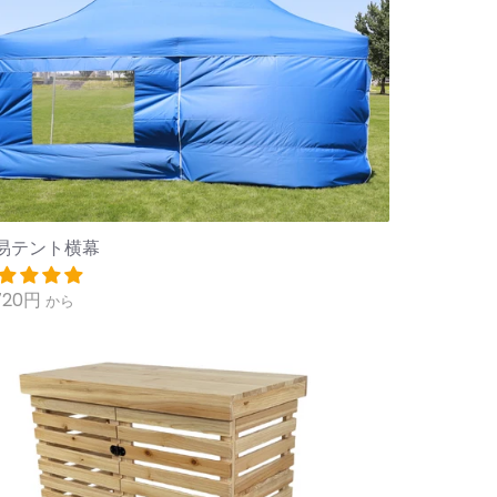
易テント横幕
720円
から