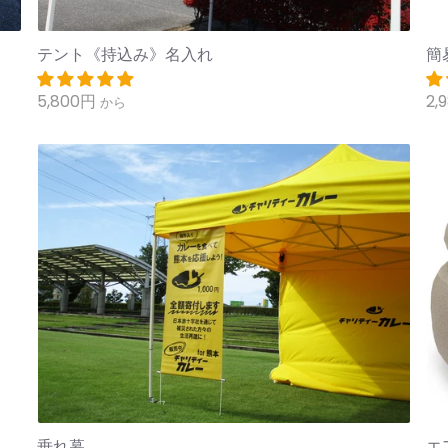
テント《持込み》名入れ
簡
5,800円
2,
から
垂れ幕
エ