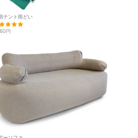
易テント雨どい
980円
アーソファ