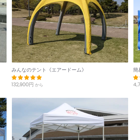
みんなのテント《エアードーム》
簡
132,900円
4,
から